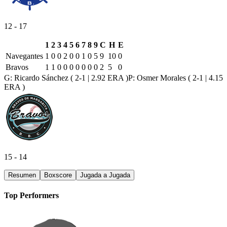
12
-
17
1
2
3
4
5
6
7
8
9
C
H
E
Navegantes
1
0
0
2
0
0
1
0
5
9
10
0
Bravos
1
1
0
0
0
0
0
0
0
2
5
0
G:
Ricardo Sánchez
( 2-1 | 2.92 ERA )
P:
Osmer Morales
( 2-1 | 4.15
ERA )
15
-
14
Resumen
Boxscore
Jugada a Jugada
Top Performers