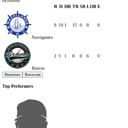
0
Errores
0
R
H
HR
TB
SB
LOB
E
9
10
1
15
0
8
0
Navegantes
2
5
1
8
0
6
0
Bravos
Resumen
Boxscore
Top Performers