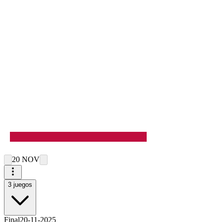
20 NOV
3
juegos
Final
20-11-2025