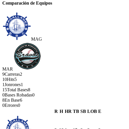
Comparación de Equipos
MAG
MAR
9
Carreras
2
10
Hits
5
1
Jonrones
1
15
Total Bases
8
0
Bases Robadas
0
8
En Base
6
0
Errores
0
R
H
HR
TB
SB
LOB
E