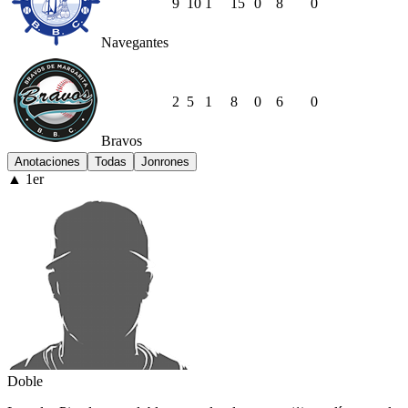
9
10
1
15
0
8
0
Navegantes
2
5
1
8
0
6
0
Bravos
Anotaciones
Todas
Jonrones
▲ 1er
Doble