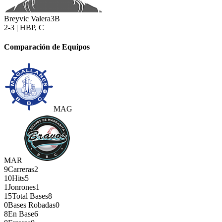
Breyvic Valera
3B
2-3 | HBP, C
Comparación de Equipos
MAG
MAR
9
Carreras
2
10
Hits
5
1
Jonrones
1
15
Total Bases
8
0
Bases Robadas
0
8
En Base
6