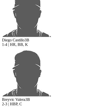
Diego Castillo
3B
1-4 | HR, BB, K
Breyvic Valera
3B
2-3 | HBP, C