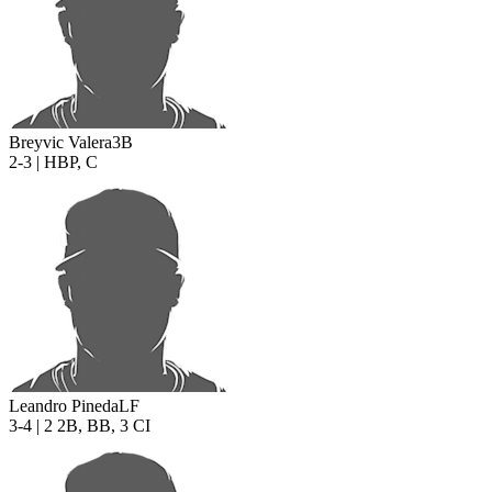
Breyvic Valera
3B
2-3 | HBP, C
Leandro Pineda
LF
3-4 | 2 2B, BB, 3 CI