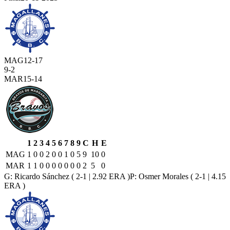
MAG
12
-
17
9
-
2
MAR
15
-
14
1
2
3
4
5
6
7
8
9
C
H
E
MAG
1
0
0
2
0
0
1
0
5
9
10
0
MAR
1
1
0
0
0
0
0
0
0
2
5
0
G:
Ricardo Sánchez
( 2-1 | 2.92 ERA )
P:
Osmer Morales
( 2-1 | 4.15
ERA )