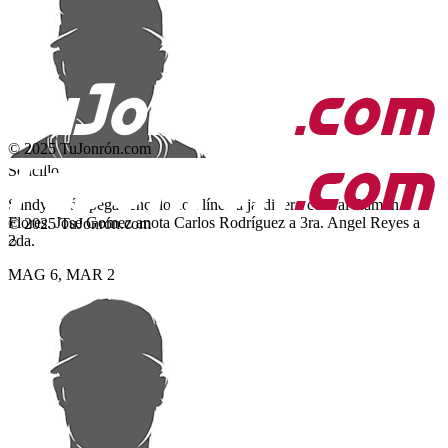
© 2025 TuJonrón.com
Sencillo
Sandy León pega sencillo con línea a jardinero central Ramón
Flores. Jose Gomez anota Carlos Rodríguez a 3ra. Angel Reyes a
© 2025 TuJonrón.com
2da.
○
MAG
6
,
MAR
2